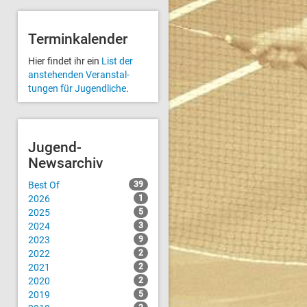
Terminkalender
Hier findet ihr ein
List der
anstehenden Veranstal­
tungen für Jugendliche
.
Jugend-
Newsarchiv
Best Of
39
2026
1
2025
5
2024
3
2023
9
2022
2
2021
2
2020
2
2019
5