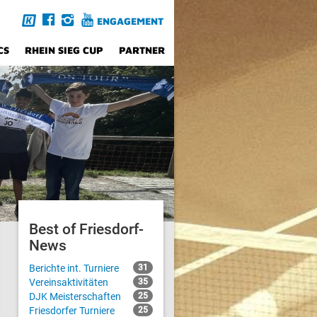
ENGAGEMENT
CS
RHEIN SIEG CUP
PARTNER
Best of Friesdorf-
News
Berichte int. Turniere
31
Vereinsaktivitäten
35
DJK Meisterschaften
25
Friesdorfer Turniere
25