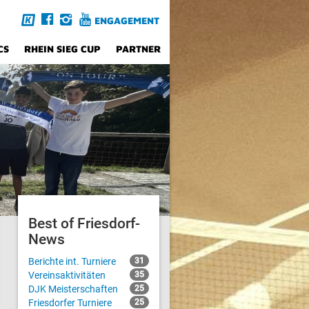
ENGAGEMENT
CS
RHEIN SIEG CUP
PARTNER
Best of Friesdorf-
News
Berichte int. Turniere
31
Vereinsaktivitäten
35
DJK Meisterschaften
25
Friesdorfer Turniere
25