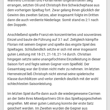
Während Christian und Florian einen ungefährdeten Sieg
errangen, setzten Oli und Christoph ihre Schwächephase aus
dem vorherigen Spieltag fort. Zwar gelang ihnen glücklich der
Gewinn des zweiten Satzes, aber insgesamt folgte im Dritten
dann die auch verdiente Niederlage. Somit stand es 2:1 nach
den Doppeln.
Anschließend spielte Franzi ein konzentriertes und souveränes
Einzel und baute die Führung auf 3:1 auf. Zeitgleich kämpfte
Florian mit seinem Gegner und spielte das engste Spiel des
Spieltages. Schlußendlich setzte er sich mit einer insgesamt
guten Leistung mit 18-21, 21-18, 21-14 durch. Christian
hingegen setzte seine unangefochtene Einzelleistung in dieser
Saison fort und fegte seinen Gegner vom Spielfeld. Der
Gesamtsieg war der Ersten nicht mehr zu nehmen. Im letzten
Herreneinzel ließ Christoph nicht einmal seine spielerische
Klasse durchblitzen und verlor ziemlich deutlich mit der wohl
schlechtesten Saisonleistung.
Im letzten Spiel durfte dann auch die wiedergenesene Carmen
an der Seite ihres Mixedpartners Oli in das Spieltagsgeschehen
eingreifen. Mit einer guten Leistung konnte der erste Satz
gesichert werden. Im Zweiten wurden die Gegner aus