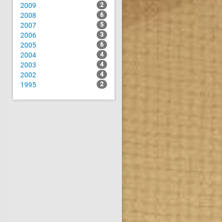
2009
2
2008
6
2007
5
2006
3
2005
6
2004
4
2003
4
2002
4
1995
2