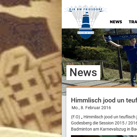
NEWS
TRA
News
Himmlisch jood un teuf
Mo., 8. Februar 2016
(F.O) „ Himmlisch jood un teuflisch
Godesberg die Session 2015 / 2016
Badminton am Karnevalszug in Bad