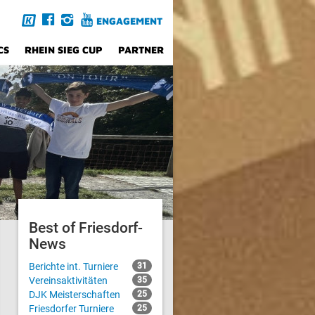
ENGAGEMENT
CS
RHEIN SIEG CUP
PARTNER
Best of Friesdorf-
News
Berichte int. Turniere
31
Vereinsaktivitäten
35
DJK Meisterschaften
25
Friesdorfer Turniere
25