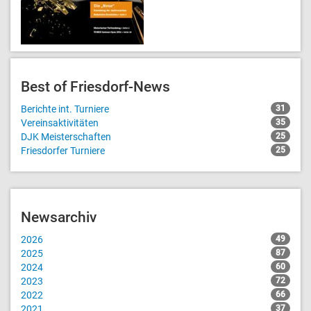
Best of Friesdorf-News
Berichte int. Turniere
31
Vereinsaktivitäten
35
DJK Meisterschaften
25
Friesdorfer Turniere
25
Newsarchiv
2026
49
2025
87
2024
60
2023
72
2022
66
2021
37