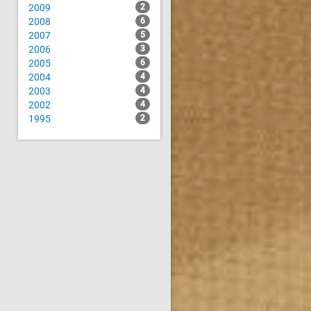
2009
2
2008
6
2007
5
2006
3
2005
6
2004
4
2003
4
2002
4
1995
2