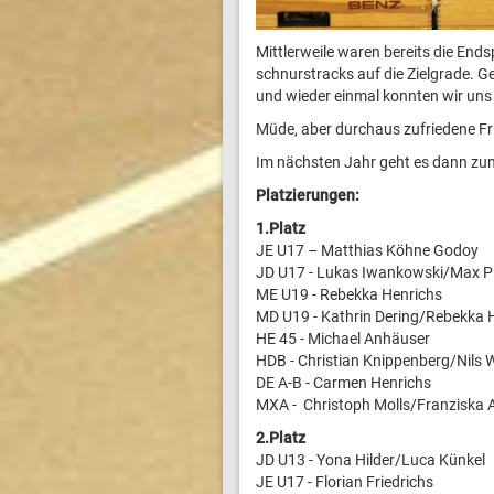
Mittlerweile waren bereits die Ends
schnurstracks auf die Zielgrade. 
und wieder einmal konnten wir uns
Müde, aber durchaus zufriedene Fri
Im nächsten Jahr geht es dann zu
Platzierungen:
1.Platz
JE U17 – Matthias Köhne Godoy
JD U17 - Lukas Iwankowski/Max P
ME U19 - Rebekka Henrichs
MD U19 - Kathrin Dering/Rebekka 
HE 45 - Michael Anhäuser
HDB - Christian Knippenberg/Nils
DE A-B - Carmen Henrichs
MXA - Christoph Molls/Franzi
2.Platz
JD U13 - Yona Hilder/Luca Künkel
JE U17 - Florian Friedrichs