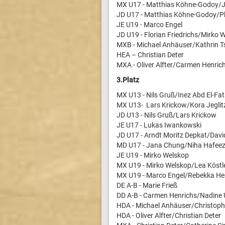
MX U17 - Matthias Köhne-Godoy/Jo
JD U17 - Matthias Köhne-Godoy/Ph
JE U19 - Marco Engel
JD U19 - Florian Friedrichs/Mirko 
MXB - Michael Anhäuser/Kathrin T
HEA – Christian Deter
MXA - Oliver Alfter/Carmen Henric
3.Platz
MX U13 - Nils Gruß/Inez Abd El-Fa
MX U13- Lars Krickow/Kora Jeglit
JD U13 - Nils Gruß/Lars Krickow
JE U17 - Lukas Iwankowski
JD U17 - Arndt Moritz Depkat/Dav
MD U17 - Jana Chung/Niha Hafee
JE U19 - Mirko Welskop
MX U19 - Mirko Welskop/Lea Köstl
MX U19 - Marco Engel/Rebekka He
DE A-B - Marie Frieß
DD A-B - Carmen Henrichs/Nadine 
HDA - Michael Anhäuser/Christoph
HDA - Oliver Alfter/Christian Deter