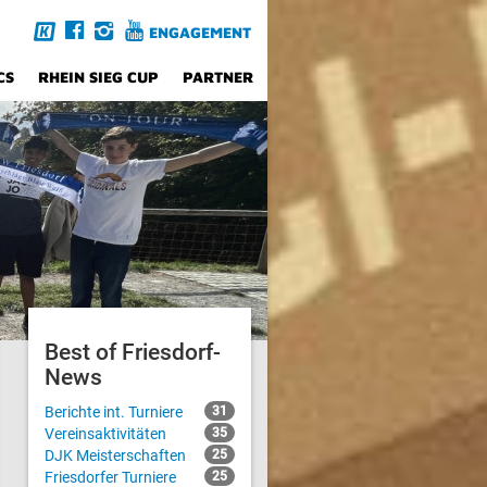
ENGAGEMENT
CS
RHEIN SIEG CUP
PARTNER
Best of Friesdorf-
News
Berichte int. Turniere
31
Vereinsaktivitäten
35
DJK Meisterschaften
25
Friesdorfer Turniere
25