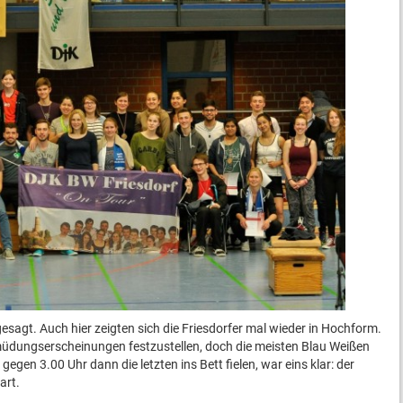
agt. Auch hier zeigten sich die Friesdorfer mal wieder in Hochform.
müdungserscheinungen festzustellen, doch die meisten Blau Weißen
s gegen 3.00 Uhr dann die letzten ins Bett fielen, war eins klar: der
art.