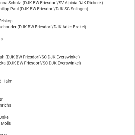
na Scholz (DJK BW Friesdorf/SV Alpinia DJK Rixbeck)
ilipp Paul (DJK BW Friesdorf/DJK SG Solingen)
Welskop
schauder (DJK BW Friesdorf/DJK Adler Brakel)
hs
tah (DJK BW Friesdorf/SC DJK Everswinkel)
zka (DJK BW Friesdorf/SC DJK Everswinkel)
id Halm
z
er
nrichs
Unkel
 Molls