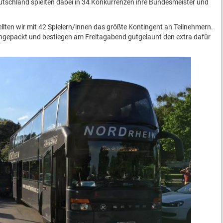
tschland spielten dabei in 34 Konkurrenzen ihre Bundesmeister und
tellten wir mit 42 Spielern/innen das größte Kontingent an Teilnehmern.
eingepackt und bestiegen am Freitagabend gutgelaunt den extra dafür