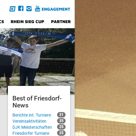
ENGAGEMENT
CS
RHEIN SIEG CUP
PARTNER
Best of Friesdorf-
News
Berichte int. Turniere
31
Vereinsaktivitäten
35
DJK Meisterschaften
25
Friesdorfer Turniere
25