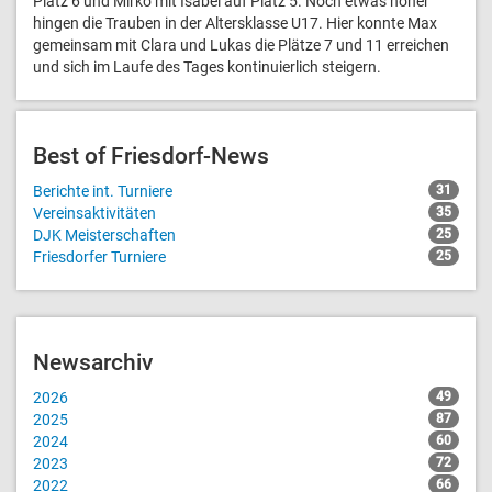
Platz 6 und Mirko mit Isabel auf Platz 5. Noch etwas höher
hingen die Trauben in der Altersklasse U17. Hier konnte Max
gemeinsam mit Clara und Lukas die Plätze 7 und 11 erreichen
und sich im Laufe des Tages kontinuierlich steigern.
Best of Friesdorf-News
Berichte int. Turniere
31
Vereinsaktivitäten
35
DJK Meisterschaften
25
Friesdorfer Turniere
25
Newsarchiv
2026
49
2025
87
2024
60
2023
72
2022
66