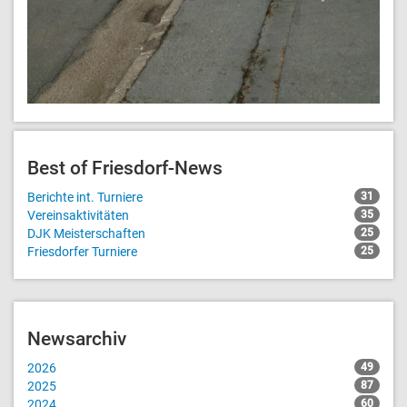
Best of Friesdorf-News
Berichte int. Turniere
31
Vereinsaktivitäten
35
DJK Meisterschaften
25
Friesdorfer Turniere
25
Newsarchiv
2026
49
2025
87
2024
60