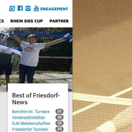
ENGAGEMENT
CS
RHEIN SIEG CUP
PARTNER
Best of Friesdorf-
News
Berichte int. Turniere
31
Vereinsaktivitäten
35
DJK Meisterschaften
25
Friesdorfer Turniere
25