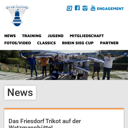
ENGAGEMENT
NEWS
TRAINING
JUGEND
MITGLIEDSCHAFT
FOTOS/VIDEO
CLASSICS
RHEIN SIEG CUP
PARTNER
News
Das Friesdorf Trikot auf der
Watzmannhütte!