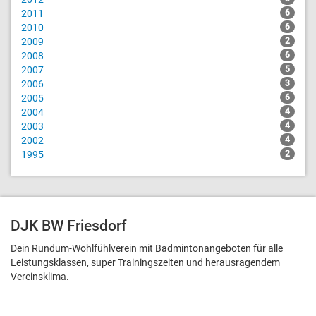
2011
6
2010
6
2009
2
2008
6
2007
5
2006
3
2005
6
2004
4
2003
4
2002
4
1995
2
DJK BW Friesdorf
Dein Rundum-Wohlfühlverein mit Badmintonangeboten für alle
Leistungsklassen, super Trainingszeiten und heraus­ragendem
Vereinsklima.