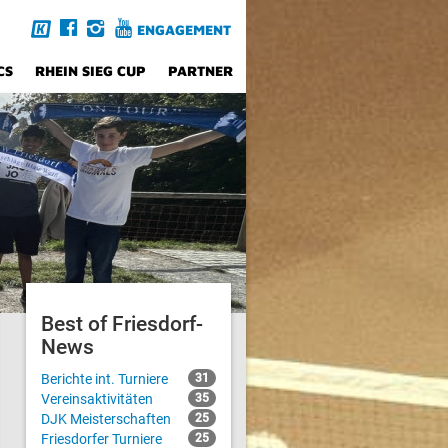
ENGAGEMENT
CS
RHEIN SIEG CUP
PARTNER
Best of Friesdorf-
News
Berichte int. Turniere
31
Vereinsaktivitäten
35
DJK Meisterschaften
25
Friesdorfer Turniere
25