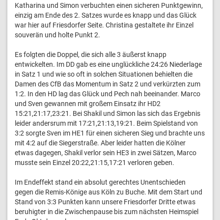
Katharina und Simon verbuchten einen sicheren Punktgewinn,
einzig am Ende des 2. Satzes wurde es knapp und das Glück
war hier auf Friesdorfer Seite. Christina gestaltete ihr Einzel
souverän und holte Punkt 2.
Es folgten die Doppel, die sich alle 3 äußerst knapp
entwickelten. Im DD gab es eine unglückliche 24:26 Niederlage
in Satz 1 und wie so oft in solchen Situationen behielten die
Damen des CfB das Momentum in Satz 2 und verkürzten zum
1:2. In den HD lag das Glück und Pech nah beeinander. Marco
und Sven gewannen mit großem Einsatz ihr HD2
15:21,21:17,23:21. Bei Shakil und Simon las sich das Ergebnis
leider andersrum mit 17:21,21:13,19:21. Beim Spielstand von
3:2 sorgte Sven im HE1 für einen sicheren Sieg und brachte uns
mit 4:2 auf die Siegerstraße. Aber leider hatten die Kölner
etwas dagegen, Shakil verlor sein HE3 in zwei Sätzen, Marco
musste sein Einzel 20:22,21:15,17:21 verloren geben.
Im Endeffekt stand ein absolut gerechtes Unentschieden
gegen die Remis-Könige aus Köln zu Buche. Mit dem Start und
Stand von 3:3 Punkten kann unsere Friesdorfer Dritte etwas
beruhigter in die Zwischenpause bis zum nächsten Heimspiel