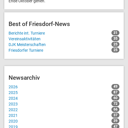
Ende Oktober gehen.
Best of Friesdorf-News
Berichte int. Turniere
31
Vereinsaktivitäten
35
DJK Meisterschaften
25
Friesdorfer Turniere
25
Newsarchiv
2026
49
2025
87
2024
60
2023
72
2022
66
2021
37
2020
39
2019
47