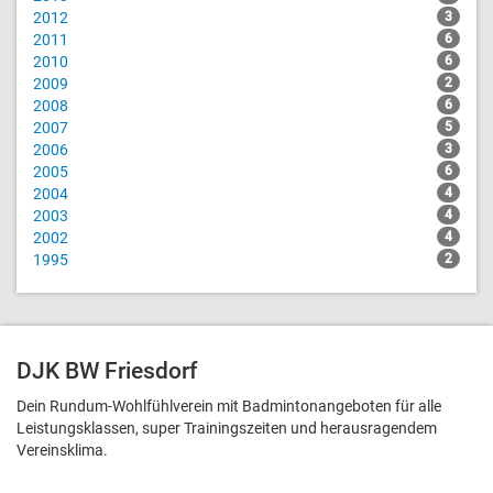
2012
3
2011
6
2010
6
2009
2
2008
6
2007
5
2006
3
2005
6
2004
4
2003
4
2002
4
1995
2
DJK BW Friesdorf
Dein Rundum-Wohlfühlverein mit Badmintonangeboten für alle
Leistungsklassen, super Trainingszeiten und heraus­ragendem
Vereinsklima.