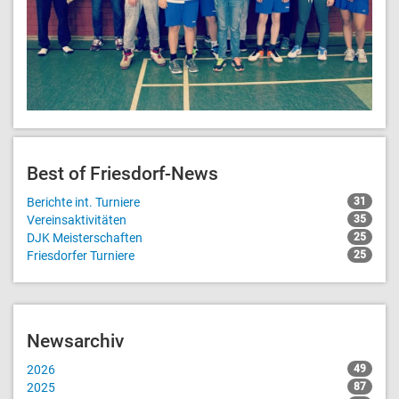
Best of Friesdorf-News
Berichte int. Turniere
31
Vereinsaktivitäten
35
DJK Meisterschaften
25
Friesdorfer Turniere
25
Newsarchiv
2026
49
2025
87