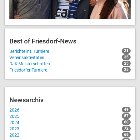
Best of Friesdorf-News
Berichte int. Turniere
31
Vereinsaktivitäten
35
DJK Meisterschaften
25
Friesdorfer Turniere
25
Newsarchiv
2026
49
2025
87
2024
60
2023
72
2022
66