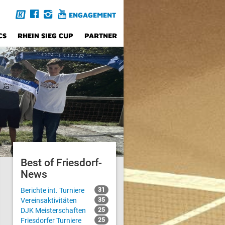
ENGAGEMENT
CS
RHEIN SIEG CUP
PARTNER
Best of Friesdorf-
News
Berichte int. Turniere
31
Vereinsaktivitäten
35
DJK Meisterschaften
25
Friesdorfer Turniere
25