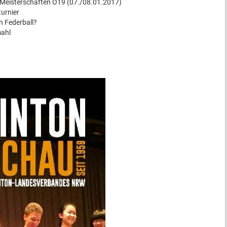
 Meisterschaften O19 (07./08.01.2017)
turnier
n Federball?
mahl