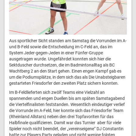
Aus sportlicher Sicht standen am Samstag die Vorrunden im A-
und B-Feld sowie die Entscheidung im C-Feld an, das im
System Jeder-gegen-Jeden in einer Fünfer-Gruppe
ausgetragen wurde. Ungefährdet konnten sich hier die
Sektduscher durchsetzen, die im Badmintonalltag als BC
Wachtberg 2 an den Start gehen. Einen engen Kampf gab es
um die Podiumsplätze, in dem sich das als Die Unabsteigbaren
gestarteten Friesdorfer den zweiten Platz sichern konnten.
Im B-Feldlieferten sich zwölf Teams eine Vielzahl an
spannenden und engen Duellen bis am späten Samstagabend
die Viertelfinalisten feststanden. Wesentlich eindeutiger verlief
die Vorrunde im A-Feld, hier konnte sich das Friesdorfer Team
(Rheinland Allstars) neben den drei Topfavoriten für das
Halbfinale qualifizieren. Damit war das Turnier aber für viele
Spieler noch nicht beendet, der „vereinseigene“ DJ Constantin
hatte zur Players Party geladen und nicht wenige folgten