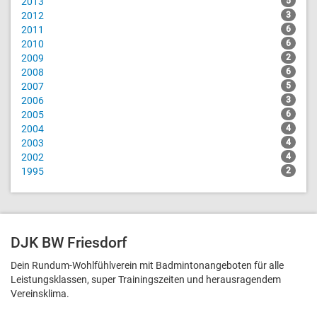
2013
5
2012
3
2011
6
2010
6
2009
2
2008
6
2007
5
2006
3
2005
6
2004
4
2003
4
2002
4
1995
2
DJK BW Friesdorf
Dein Rundum-Wohlfühlverein mit Badmintonangeboten für alle
Leistungsklassen, super Trainingszeiten und heraus­ragendem
Vereinsklima.