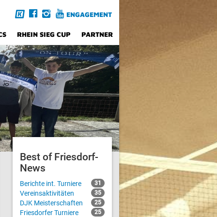
ENGAGEMENT
CS
RHEIN SIEG CUP
PARTNER
Best of Friesdorf-
News
Berichte int. Turniere
31
Vereinsaktivitäten
35
DJK Meisterschaften
25
Friesdorfer Turniere
25