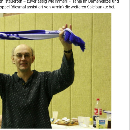
, steuerten – zuverlässig wie immer!! - Tanja im Dameneinzel und
oppel (diesmal assistiert von Armin) die weiteren Spielpunkte bei.