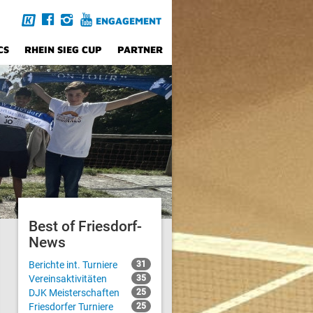
ENGAGEMENT
CS
RHEIN SIEG CUP
PARTNER
Best of Friesdorf-
News
Berichte int. Turniere
31
Vereinsaktivitäten
35
DJK Meisterschaften
25
Friesdorfer Turniere
25