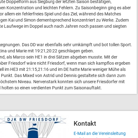
ute Doppelform aus Siegburg der letzten Saison bestätigen,
nen Konzentration und leichten Fehlern. Zu Saisonbeginn ging es aber
or allem ein fehlerfreies Spiel und das Ziel, während des Matches
ingen Kai und Simon dementsprechend konzentriert zu Werke. Zudem
igte Laufwege im Doppel auch nach Jahren noch passen und siegten
Begegnungen. Das DD war ebenfalls sehr umkämpft und bot tollen Sport.
ina und Marie mit 19:21,20:22 geschlagen geben.
d, als Marco sein HE1 in drei Sätzen abgeben musste. Mit der
Aber Friesdorf wäre nicht Friesdorf, wenn man sich kampflos ergeben
ell im HE3 mit 21:15,21:16 und im DE hatte Marie weniger Mühe als
. Punkt. Das Mixed von Astrid und Dennis gestaltete sich dann zum
höchstem Niveau. Nervenstark konnten sich unsere Friesdorfer mit
 holten so einen verdienten Punkt zum Saisonauftakt.
Kontakt
E-Mail an die Vereinsleitung