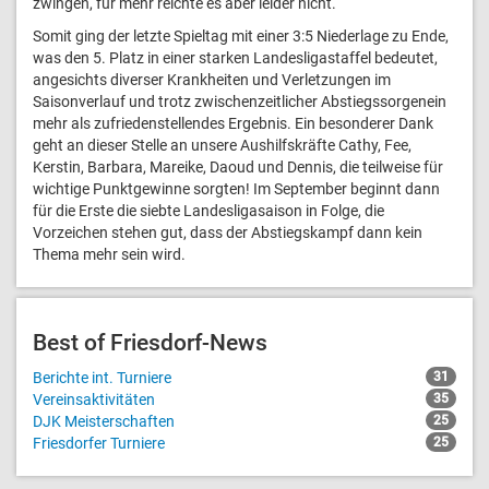
zwingen, für mehr reichte es aber leider nicht.
Somit ging der letzte Spieltag mit einer 3:5 Niederlage zu Ende,
was den 5. Platz in einer starken Landesligastaffel bedeutet,
angesichts diverser Krankheiten und Verletzungen im
Saisonverlauf und trotz zwischenzeitlicher Abstiegssorgenein
mehr als zufriedenstellendes Ergebnis. Ein besonderer Dank
geht an dieser Stelle an unsere Aushilfskräfte Cathy, Fee,
Kerstin, Barbara, Mareike, Daoud und Dennis, die teilweise für
wichtige Punktgewinne sorgten! Im September beginnt dann
für die Erste die siebte Landesligasaison in Folge, die
Vorzeichen stehen gut, dass der Abstiegskampf dann kein
Thema mehr sein wird.
Best of Friesdorf-News
Berichte int. Turniere
31
Vereinsaktivitäten
35
DJK Meisterschaften
25
Friesdorfer Turniere
25