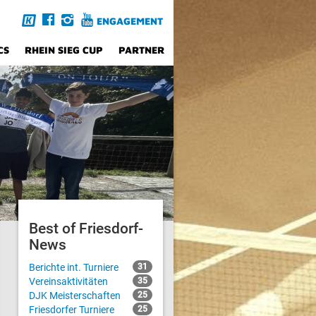
ENGAGEMENT
CS
RHEIN SIEG CUP
PARTNER
Best of Friesdorf-
News
Berichte int. Turniere
31
Vereinsaktivitäten
35
DJK Meisterschaften
25
Friesdorfer Turniere
25