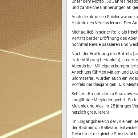
Unter dem Motto „50 Jahre Friesdor
und zahlreiche Erinnerungen an ge
Auch die aktuellen Spieler waren z
Historie des Vereins lernen. Den 
Michael ließ in seiner Rolle als fr
Vortritt bei der Eröffnung des Aben
nochmal Revue passieren und weck
Nach der Eröffnung des Buffets (an 
Unterstützung bedanken), steuerte 
Abends bei. Mit eigens komponierte
Anschluss führten Miriam und Luka
Bildmaterial, wurden auch ein Vid
Vorfeld der diesjährigen DJK Meist
Sehr zur Freude der im Saal anwes
langjährige Mitglieder geehrt. So f
Melanie und Alex ihr 25 jähriges V
herzlich gratulieren!
Im Eingangsbereich der „Kleinen Be
der Badminton Ballwand entwickelt
Teilnehmer die gleiche Punktzahl h