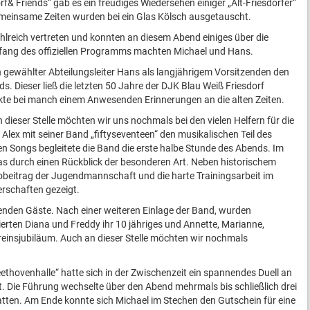
f& Friends“ gab es ein freudiges Wiedersehen einiger „Alt-Friesdorfer“
meinsame Zeiten wurden bei ein Glas Kölsch ausgetauscht.
ahlreich vertreten und konnten an diesem Abend einiges über die
Anfang des offiziellen Programms machten Michael und Hans.
isch gewählter Abteilungsleiter Hans als langjährigem Vorsitzenden den
ds. Dieser ließ die letzten 50 Jahre der DJK Blau Weiß Friesdorf
te bei manch einem Anwesenden Erinnerungen an die alten Zeiten.
dieser Stelle möchten wir uns nochmals bei den vielen Helfern für die
Alex mit seiner Band „fiftyseventeen“ den musikalischen Teil des
n Songs begleitete die Band die erste halbe Stunde des Abends. Im
s durch einen Rückblick der besonderen Art. Neben historischem
eobeitrag der Jugendmannschaft und die harte Trainingsarbeit im
erschaften gezeigt.
enden Gäste. Nach einer weiteren Einlage der Band, wurden
eierten Diana und Freddy ihr 10 jähriges und Annette, Marianne,
ereinsjubiläum. Auch an dieser Stelle möchten wir nochmals
ethovenhalle“ hatte sich in der Zwischenzeit ein spannendes Duell an
. Die Führung wechselte über den Abend mehrmals bis schließlich drei
atten. Am Ende konnte sich Michael im Stechen den Gutschein für eine