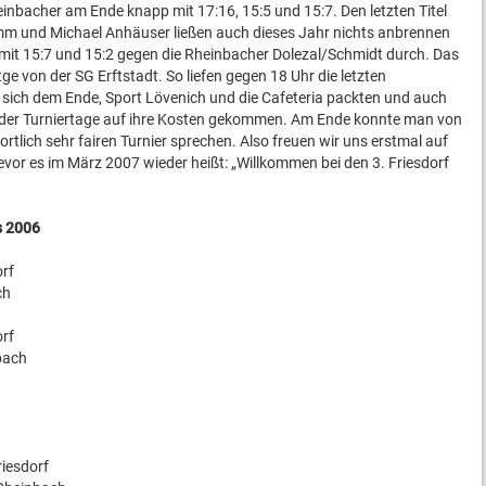
inbacher am Ende knapp mit 17:16, 15:5 und 15:7. Den letzten Titel
m und Michael Anhäuser ließen auch dieses Jahr nichts anbrennen
h mit 15:7 und 15:2 gegen die Rheinbacher Dolezal/Schmidt durch. Das
e von der SG Erftstadt. So liefen gegen 18 Uhr die letzten
 sich dem Ende, Sport Lövenich und die Cafeteria packten und auch
der Turniertage auf ihre Kosten gekommen. Am Ende konnte man von
tlich sehr fairen Turnier sprechen. Also freuen wir uns erstmal auf
vor es im März 2007 wieder heißt: „Willkommen bei den 3. Friesdorf
s 2006
orf
ch
orf
bach
iesdorf