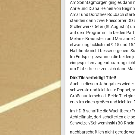
Am Sonntagmorgen ging es dann m
Ahrlé und Diana Heinen von Beginn 
Amar und Dorothee Roßbach startet
standen dann zwei Friesdorfer DD 
Stollenwerk/Deter (St.Augustin) un
auf dem Programm. In beiden Partie
Melanie Braunstein und Marianne 
etwas unglücklich mit 9:15 und 15:
Halbfinale nicht besser ergehen. S
Im Endspiel gewannen die beiden j
eingespielten Jugendpaarung nichts
um Platz drei setzen sich dann Ma
Dirk Zils verteidigt Titel!
Auch in diesem Jahr gab es wieder 
schwerste und leichteste Doppel, 
Größenunterschied. Beide Titel ging
er extra einen großen und leichten
Im HD-B schaffte die Wachtberg/F
Achtelfinale, dort scheiterten die b
Schweizer/Schweminski (BC Rhein
nachbarschaftlich nicht gerade ve