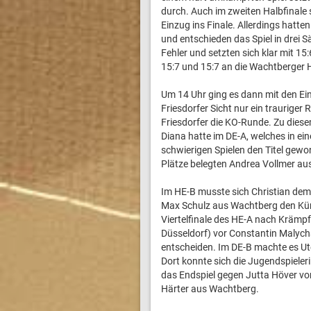
durch. Auch im zweiten Halbfinale
Einzug ins Finale. Allerdings hatt
und entschieden das Spiel in drei Sä
Fehler und setzten sich klar mit 15
15:7 und 15:7 an die Wachtberger 
Um 14 Uhr ging es dann mit den Ein
Friesdorfer Sicht nur ein trauriger 
Friesdorfer die KO-Runde. Zu diese
Diana hatte im DE-A, welches in ei
schwierigen Spielen den Titel gewon
Plätze belegten Andrea Vollmer au
Im HE-B musste sich Christian dem 
Max Schulz aus Wachtberg den Kür
Viertelfinale des HE-A nach Krämp
Düsseldorf) vor Constantin Malych
entscheiden. Im DE-B machte es Ute
Dort konnte sich die Jugendspiele
das Endspiel gegen Jutta Höver vom 
Härter aus Wachtberg.