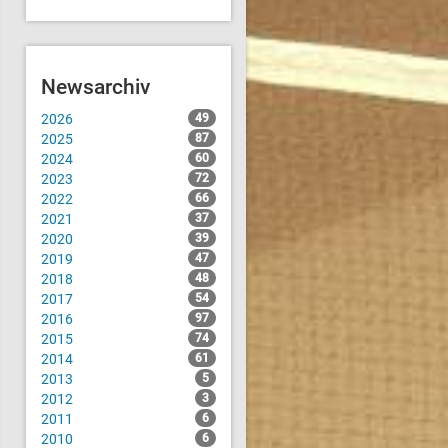
Newsarchiv
2026
49
2025
87
2024
60
2023
72
2022
66
2021
37
2020
39
2019
47
2018
48
2017
54
2016
97
2015
74
2014
61
2013
5
2012
3
2011
6
2010
6