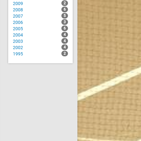
2009
2
2008
6
2007
5
2006
3
2005
6
2004
4
2003
4
2002
4
1995
2