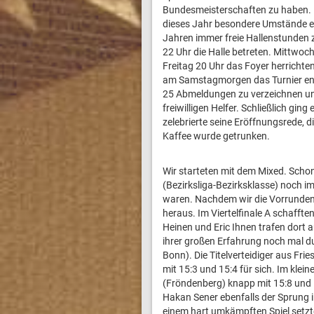
Bundesmeisterschaften zu haben. Dass
dieses Jahr besondere Umstände ein
Jahren immer freie Hallenstunden 
22 Uhr die Halle betreten. Mittwoc
Freitag 20 Uhr das Foyer herrichten
am Samstagmorgen das Turnier endl
25 Abmeldungen zu verzeichnen und
freiwilligen Helfer. Schließlich 
zelebrierte seine Eröffnungsrede, d
Kaffee wurde getrunken.
Wir starteten mit dem Mixed. Schon
(Bezirksliga-Bezirksklasse) noch im
waren. Nachdem wir die Vorrunden b
heraus. Im Viertelfinale A schaffte
Heinen und Eric Ihnen trafen dort 
ihrer großen Erfahrung noch mal 
Bonn). Die Titelverteidiger aus Fri
mit 15:3 und 15:4 für sich. Im kle
(Fröndenberg) knapp mit 15:8 und 
Hakan Sener ebenfalls der Sprung i
einem hart umkämpften Spiel setzt