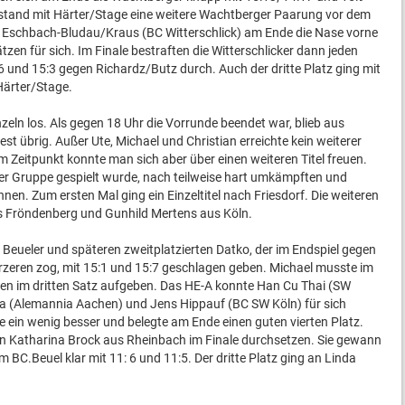
 stand mit Härter/Stage eine weitere Wachtberger Paarung vor dem
en Eschbach-Bludau/Kraus (BC Witterschlick) am Ende die Nase vorne
tzen für sich. Im Finale bestraften die Witterschlicker dann jeden
:6 und 15:3 gegen Richardz/Butz durch. Auch der dritte Platz ging mit
Härter/Stage.
zeln los. Als gegen 18 Uhr die Vorrunde beendet war, blieb aus
Rest übrig. Außer Ute, Michael und Christian erreichte kein weiterer
m Zeitpunkt konnte man sich aber über einen weiteren Titel freuen.
ner Gruppe gespielt wurde, nach teilweise hart umkämpften und
nen. Zum ersten Mal ging ein Einzeltitel nach Friesdorf. Die weiteren
s Fröndenberg und Gunhild Mertens aus Köln.
Beueler und späteren zweitplatzierten Datko, der im Endspiel gegen
zeren zog, mit 15:1 und 15:7 geschlagen geben. Michael musste im
fen im dritten Satz aufgeben. Das HE-A konnte Han Cu Thai (SW
a (Alemannia Aachen) und Jens Hippauf (BC SW Köln) für sich
 ein wenig besser und belegte am Ende einen guten vierten Platz.
rin Katharina Brock aus Rheinbach im Finale durchsetzen. Sie gewann
BC.Beuel klar mit 11: 6 und 11:5. Der dritte Platz ging an Linda