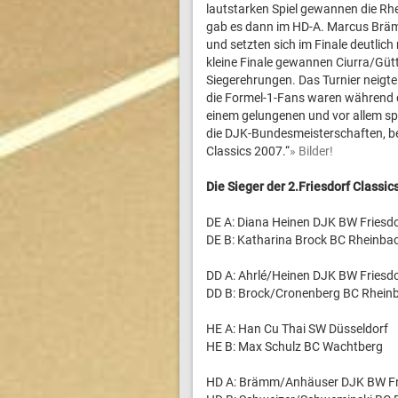
lautstarken Spiel gewannen die Rhe
gab es dann im HD-A. Marcus Bräm
und setzten sich im Finale deutlic
kleine Finale gewannen Ciurra/Güttg
Siegerehrungen. Das Turnier neigte
die Formel-1-Fans waren während 
einem gelungenen und vor allem spor
die DJK-Bundesmeisterschaften, be
Classics 2007.“
» Bilder!
Die Sieger der 2.Friesdorf Classic
DE A: Diana Heinen DJK BW Friesd
DE B: Katharina Brock BC Rheinba
DD A: Ahrlé/Heinen DJK BW Friesd
DD B: Brock/Cronenberg BC Rhein
HE A: Han Cu Thai SW Düsseldorf
HE B: Max Schulz BC Wachtberg
HD A: Brämm/Anhäuser DJK BW Fr