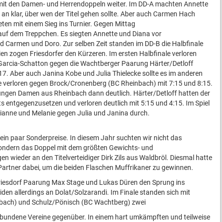
it den Damen- und Herrendoppeln weiter. Im DD-A machten Annette
an klar, über wen der Titel gehen sollte. Aber auch Carmen Hach
en mit einem Sieg ins Turnier. Gegen Mittag
auf dem Treppchen. Es siegten Annette und Diana vor
d Carmen und Doro. Zur selben Zeit standen im DD-B die Halbfinale
n zogen Friesdorfer den Kürzeren. Im ersten Halbfinale verloren
Garcia-Schatton gegen die Wachtberger Paarung Härter/Detloff
17. Aber auch Janina Kobe und Julia Thielecke sollte es im anderen
ie verloren gegen Brock/Cronenberg (BC Rheinbach) mit 7:15 und 8:15.
ungen Damen aus Rheinbach dann deutlich. Härter/Detloff hatten der
 entgegenzusetzen und verloren deutlich mit 5:15 und 4:15. Im Spiel
rianne und Melanie gegen Julia und Janina durch.
ein paar Sonderpreise. In diesem Jahr suchten wir nicht das
sondern das Doppel mit dem größten Gewichts- und
en wieder an den Titelverteidiger Dirk Zils aus Waldbröl. Diesmal hatte
 Partner dabei, um die beiden Flaschen Muffrikaner zu gewinnen.
riesdorf Paarung Max Stage und Lukas Düren den Sprung ins
eiden allerdings an Dolat/Solzarandi. Im Finale standen sich mit
bach) und Schulz/Pönisch (BC Wachtberg) zwei
rbundene Vereine gegenüber. In einem hart umkämpften und teilweise