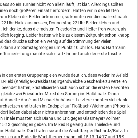
 so ein Turnier nicht von allein läuft, ist klar. Allerdings sollten
en noch größeren Einsatz erfordern. Hatten wir in den letzten
zum Kleben der Felder bekommen, so konnten wir diesmal erst nach
h 22 Uhr Halle ausmessen, Donnerstag 22 Uhr Felder kleben und
. Ich denke, dass die meisten Friesdorfer und Helfer froh waren, als
ich losging. Leider hatten wir bis zu diesem Zeitpunkt schon knapp
 das drückte schon ein wenig auf die Stimmung der vielen
ging es dann am Samstagmorgen um Punkt 10 Uhr los. Hans Hartmann
ie Turnierleitung machte sich startklar und auch der erste frische
 in den ersten Gruppenspielen wurde deutlich, dass weder im A-Feld
 B-Feld (Kreisliga-Kreisklasse) irgendwelche Geschenke zu verteilen
eendet hatten, kristallisierten sich auch schon die ersten Favoriten
n gleich zwei Friesdorfer Mixed den Sprung ins Halbfinale. Diana
auf Annette Ahrlé und Michael Anhäuser. Letztere konnten sich dank
durchsetzen und trafen im Endspiel auf Floßbach/Wichmann (Phoenix
esdorf ließen dabei aber nichts anbrennen und entschieden das Spiel
inen Finale mussten sich Diana und Eric gegen Glasmeyer/Vollmer
15:13 geschlagen geben. Im Mixed B gelang Julia Thielecke und
ns Halbfinale. Dort trafen sie auf die Wachtberger Richardz/Butz. In
en sich am Ende die Wachtberger knapp mit 15:13, 14:17 und 15:9