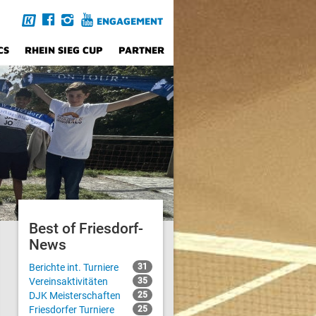
ENGAGEMENT
CS
RHEIN SIEG CUP
PARTNER
Best of Friesdorf-
News
Berichte int. Turniere
31
Vereinsaktivitäten
35
DJK Meisterschaften
25
Friesdorfer Turniere
25