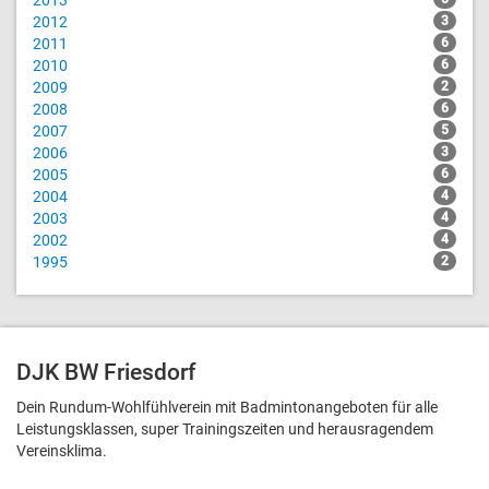
2013
2012
3
2011
6
2010
6
2009
2
2008
6
2007
5
2006
3
2005
6
2004
4
2003
4
2002
4
1995
2
DJK BW Friesdorf
Dein Rundum-Wohlfühlverein mit Badmintonangeboten für alle
Leistungsklassen, super Trainingszeiten und heraus­ragendem
Vereinsklima.