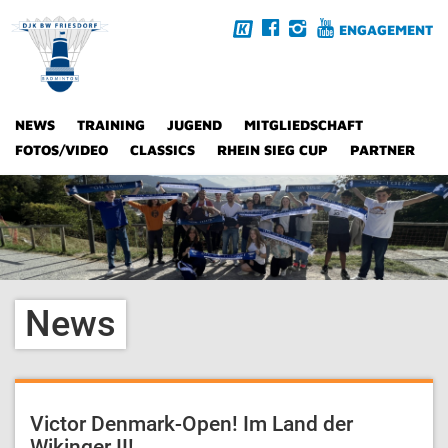
ENGAGEMENT
NEWS
TRAINING
JUGEND
MITGLIEDSCHAFT
FOTOS/VIDEO
CLASSICS
RHEIN SIEG CUP
PARTNER
News
Victor Denmark-Open! Im Land der
Wikinger II!