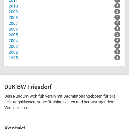
2011
6
2010
6
2009
2
2008
6
2007
5
2006
3
2005
6
2004
4
2003
4
2002
4
1995
2
DJK BW Friesdorf
Dein Rundum-Wohlfühlverein mit Badmintonangeboten für alle
Leistungsklassen, super Trainingszeiten und heraus­ragendem
Vereinsklima.
Kontakt