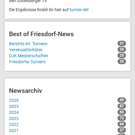
den Godesberger TV.
Die Ergebnisse findet ihr hier auf
turnier.de
!
Best of Friesdorf-News
Berichte int. Turniere
31
Vereinsaktivitäten
35
DJK Meisterschaften
25
Friesdorfer Turniere
25
Newsarchiv
2026
49
2025
87
2024
60
2023
72
2022
66
2021
37