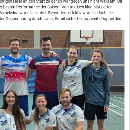
edrigen Halle an den Start zu gehen war gegen uns nicht wirksam, Oli
her besten Performance der Saison. Von taktisch klug platzierten
Wirbelwind war alles dabei. Besonders effektiv waren jedoch die
 der Gegner häufig durchbrach. Somit sicherte das zweite Doppel den