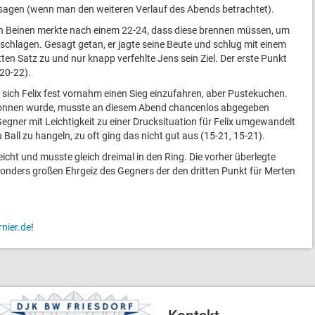
sagen (wenn man den weiteren Verlauf des Abends betrachtet).
n Beinen merkte nach einem 22-24, dass diese brennen müssen, um
schlagen. Gesagt getan, er jagte seine Beute und schlug mit einem
tten Satz zu und nur knapp verfehlte Jens sein Ziel. Der erste Punkt
20-22).
es sich Felix fest vornahm einen Sieg einzufahren, aber Pustekuchen.
ewonnen wurde, musste an diesem Abend chancenlos abgegeben
gner mit Leichtigkeit zu einer Drucksituation für Felix umgewandelt
 Ball zu hangeln, zu oft ging das nicht gut aus (15-21, 15-21).
eicht und musste gleich dreimal in den Ring. Die vorher überlegte
sonders großen Ehrgeiz des Gegners der den dritten Punkt für Merten
rnier.de
!