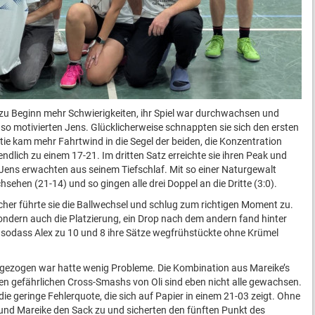
u Beginn mehr Schwierigkeiten, ihr Spiel war durchwachsen und
so motivierten Jens. Glücklicherweise schnappten sie sich den ersten
tie kam mehr Fahrtwind in die Segel der beiden, die Konzentration
ndlich zu einem 17-21. Im dritten Satz erreichte sie ihren Peak und
Jens erwachten aus seinem Tiefschlaf. Mit so einer Naturgewalt
sehen (21-14) und so gingen alle drei Doppel an die Dritte (3:0).
icher führte sie die Ballwechsel und schlug zum richtigen Moment zu.
ondern auch die Platzierung, ein Drop nach dem andern fand hinter
sodass Alex zu 10 und 8 ihre Sätze wegfrühstückte ohne Krümel
gezogen war hatte wenig Probleme. Die Kombination aus Mareike’s
 gefährlichen Cross-Smashs von Oli sind eben nicht alle gewachsen.
ie geringe Fehlerquote, die sich auf Papier in einem 21-03 zeigt. Ohne
nd Mareike den Sack zu und sicherten den fünften Punkt des