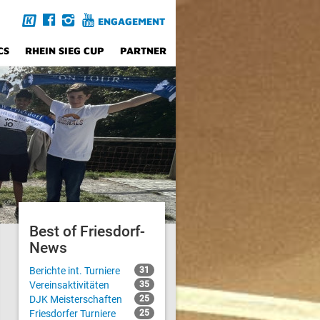
ENGAGEMENT
CS
RHEIN SIEG CUP
PARTNER
Best of Friesdorf-
News
Berichte int. Turniere
31
Vereinsaktivitäten
35
DJK Meisterschaften
25
Friesdorfer Turniere
25