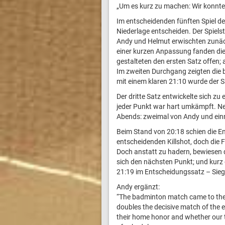
„Um es kurz zu machen: Wir konnte
Im entscheidenden fünften Spiel d
Niederlage entscheiden. Der Spielst
Andy und Helmut erwischten zunäch
einer kurzen Anpassung fanden die 
gestalteten den ersten Satz offen
Im zweiten Durchgang zeigten die b
mit einem klaren 21:10 wurde der S
Der dritte Satz entwickelte sich z
jeder Punkt war hart umkämpft. Neb
Abends: zweimal von Andy und ein
Beim Stand von 20:18 schien die En
entscheidenden Killshot, doch die 
Doch anstatt zu hadern, bewiesen di
sich den nächsten Punkt; und kurz 
21:19 im Entscheidungssatz – Sieg
Andy ergänzt:
“The badminton match came to the f
doubles the decisive match of the 
their home honor and whether our 