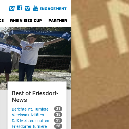
ENGAGEMENT
CS
RHEIN SIEG CUP
PARTNER
Best of Friesdorf-
News
Berichte int. Turniere
31
Vereinsaktivitäten
35
DJK Meisterschaften
25
Friesdorfer Turniere
25