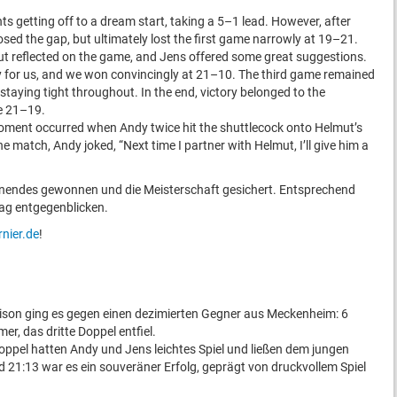
 getting off to a dream start, taking a 5–1 lead. However, after
sed the gap, but ultimately lost the first game narrowly at 19–21.
ut reflected on the game, and Jens offered some great suggestions.
for us, and we won convincingly at 21–10. The third game remained
 staying tight throughout. In the end, victory belonged to the
e 21–19.
moment occurred when Andy twice hit the shuttlecock onto Helmut’s
e match, Andy joked, “Next time I partner with Helmut, I’ll give him a
enendes gewonnen und die Meisterschaft gesichert. Entsprechend
g entgegenblicken.
rnier.de
!
ison ging es gegen einen dezimierten Gegner aus Meckenheim: 6
er, das dritte Doppel entfiel.
oppel hatten Andy und Jens leichtes Spiel und ließen dem jungen
 21:13 war es ein souveräner Erfolg, geprägt von druckvollem Spiel