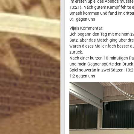
Im ersten Spiel des Abends musste 
13:21). Nach gutem Kampf fehlte es 
Smash kommen und fand im dritten
0:1 gegen uns
Vijais Kommentar:
„Ich begann den Tag mit meinem zw
Satz, aber das Match ging über dre
waren dieses Mal einfach besser au
zurück.
Nach einer kurzen 10-minütigen Pau
und mein Gegner spürte den Druck
Spiel souverän in zwei Sätzen: 10:2
1:2 gegen uns