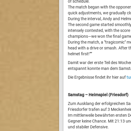
of schedule.
The match began with the opponents
quick adjustments, we gradually clo
During the interval, Andy and Helm
The second game started smoothly 
intensely contested, with the score
champions—we won the final gam
During the match, a "tragicomic" 
head with a drive or smash. After th
helmet first!””
Damit war der erste Teil des Woch
entspannt konnte man dem Samsta
Die Ergebnisse findet ihr hier auf
tu
Samstag – Heimspiel (Friesdorf)
Zum Ausklang der erfolgreichen Sa
Friesdorfer trafen auf 3 Meckenheim
Im mittlerweile bewährten ersten D
Gegner keine Chance. Mit 21:13 und
und stabiler Defensive.