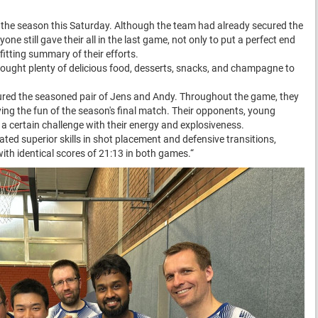
f the season this Saturday. Although the team had already secured the
one still gave their all in the last game, not only to put a perfect end
fitting summary of their efforts.
ought plenty of delicious food, desserts, snacks, and champagne to
tured the seasoned pair of Jens and Andy. Throughout the game, they
ying the fun of the season's final match. Their opponents, young
a certain challenge with their energy and explosiveness.
d superior skills in shot placement and defensive transitions,
with identical scores of 21:13 in both games.“