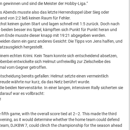
n gewinnen und sind die Meister der Hobby-Liga.“
es Abends musste also das letzte Herrendoppel über Sieg oder
and von 2:2 ließ keinen Raum für Fehler.
st keinen guten Start und lagen schnell mit 1:5 zurück. Doch nach
beiden besser ins Spiel, kämpften sich Punkt für Punkt heran und
; am Ende musste dieser knapp mit 19:21 abgegeben werden.
eiden dann ein ganz anderes Gesicht: Die Tipps von Jens halfen, und
atzausgleich hergestellt.
u einem echten Krimi. Kein Team konnte sich entscheidend absetzen,
enbei entwickelte sich Helmut unfreiwillig zur Zielscheibe des
mal vom Gegner getroffen.
tscheidung bereits gefallen: Helmut setzte einen vermeintlich
Freude währte nur kurz, da das Netz berührt wurde.
e beiden Nervenstärke. In einer langen, intensiven Rally sicherten sie
darauf war es vollbracht:
!
ifth game, with the overall score tied at 2–2. This made the third
evening, as it would determine whether the home team could defend
team, DJKBW 7, could clinch the championship for the season ahead